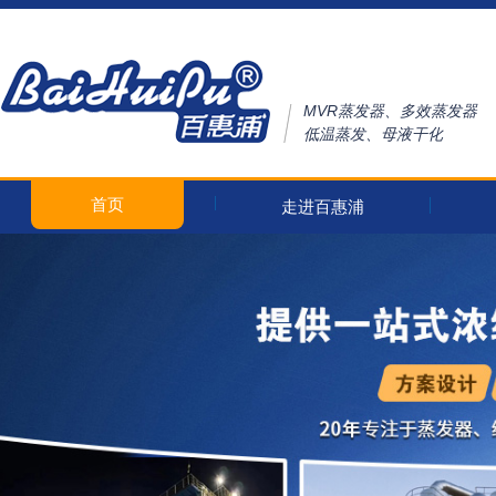
MVR蒸发器、多效蒸发器
低温蒸发、母液干化
首页
走进百惠浦